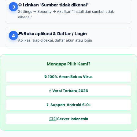
⚙️ Izinkan "Sumber tidak dikenal"
3
Settings → Security → Aktifkan "Install dari sumber tidak
dikenal"
🎮 Buka aplikasi & Daftar / Login
4
Aplikasi siap dipakai, daftar akun atau login
Mengapa Pilih Kami?
🔒 100% Aman Bebas Virus
⚡ Versi Terbaru 2026
📱 Support Android 6.0+
🇮🇩 Server Indonesia