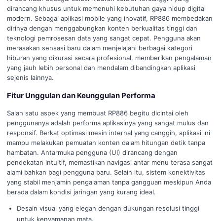
dirancang khusus untuk memenuhi kebutuhan gaya hidup digital
modern. Sebagai aplikasi mobile yang inovatif, RP886 membedakan
dirinya dengan menggabungkan konten berkualitas tinggi dan
teknologi pemrosesan data yang sangat cepat. Pengguna akan
merasakan sensasi baru dalam menjelajahi berbagai kategori
hiburan yang dikurasi secara profesional, memberikan pengalaman
yang jauh lebih personal dan mendalam dibandingkan aplikasi
sejenis lainnya.
Fitur Unggulan dan Keunggulan Performa
Salah satu aspek yang membuat RP886 begitu dicintai oleh
penggunanya adalah performa aplikasinya yang sangat mulus dan
responsif. Berkat optimasi mesin internal yang canggih, aplikasi ini
mampu melakukan pemuatan konten dalam hitungan detik tanpa
hambatan. Antarmuka pengguna (UI) dirancang dengan
pendekatan intuitif, memastikan navigasi antar menu terasa sangat
alami bahkan bagi pengguna baru. Selain itu, sistem konektivitas
yang stabil menjamin pengalaman tanpa gangguan meskipun Anda
berada dalam kondisi jaringan yang kurang ideal.
Desain visual yang elegan dengan dukungan resolusi tinggi
untuk kenyamanan mata.