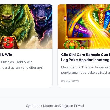
d & Win
Gila Sih! Cara Rahasia Gue
Lag Pake App dari banten
g Buffalos: Hold & Win
Mau push rank lancar tanpa ken
ngarai gurun yang diterangi
pengalaman gue pake aplikasi g
g Buffalos: Hold...
download dari banteng369 yang
05 Mei 2026
Syarat dan Ketentuan
Kebijakan Privasi