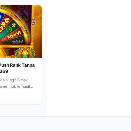
 Push Rank Tanpa
g369
dala lag? Simak
ame mobile hasil
 oke...