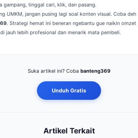
a gampang, tinggal cari, klik, dan pasang.
g UMKM, jangan pusing lagi soal konten visual. Coba deh c
369
. Strategi hemat ini beneran ngebantu gue naikin omzet 
adi jauh lebih profesional dan menarik mata pembeli.
Suka artikel ini? Coba
banteng369
Unduh Gratis
Artikel Terkait