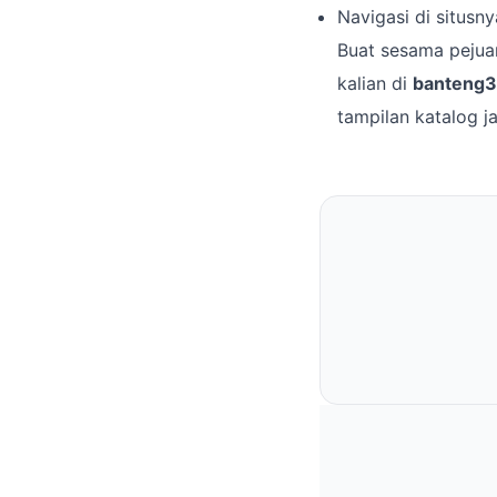
Navigasi di situsny
Buat sesama pejuan
kalian di
banteng
tampilan katalog j