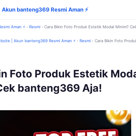
 | Akun banteng369 Resmi Aman ⚡
 Resmi Aman ⚡
›
Resmi
›
Cara Bikin Foto Produk Estetik Modal Minim? Ce
ebsite | Akun banteng369 Resmi Aman ⚡
›
Resmi
›
Cara Bikin Foto Produ
in Foto Produk Estetik Mod
Cek banteng369 Aja!